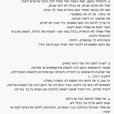
2. להתחיל בקטן. זאת העצה שלי תמיד לכל הרגל שרוצים ליצור.
אולי לא הלכת שנים, או בכלל לא זזת שנים,
ואת לא בכושר ואחרי כמה צעדים נגמר לך הכוח.
אז בסדר. אז זה מה שאפשרי.
מה שחשוב זה ליצור תנועה.
זה צריך להיות הכי קטן שאפשר כדי שזה לא יאיים.
עשר דקות או אפילו חמש דקות.
אולי אפילו לא להחליט בכלל כמה זמן- לפתוח את הדלת, לצאת מהבית
ולהתחיל ללכת,
וכשירגיש לך שהספיק- לחזור.
עם הזמן האפשרות ללכת יותר תגדל וגם הרצון יגדל.
3. לצרף לזמן הזה עוד הרגל מיטיב.
אפשר להשתמש בזמן הזה לשמוע פודקאסטים או מוזיקה.
אני אוהבת להשתמש בו להודיה ולשיחה עם אלוהים (לעשות התבודדות,
לחובבי רבנו...).
זה טוב כי אז הזמן הזה מספק לנו תמורה כפולה.
לפעמים לא יבוא לנו ללכת, אבל יבוא לנו על הזמן הזה של לשמוע מוזיקה,
להגיד תודות, וזה יעודד אותנו לצאת להליכה גם כשלא כל כך בא לנו.
4. אל תפלו לגישת הכל או כלום.
קצת ולאט עדיף על בכלל לא.
גם אחרי שהרגל ההליכה כבר השתרש, והתרגלנו ללכת ארבעים דקות או
שעה-