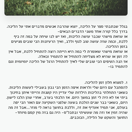
בגלל שכתבתי ספר על הליכה, יוצא שהרבה אנשים מדברים אתי על הליכה.
בדרך כלל קורה אחד משני הדברים הבאים-
או שזאת מישהי שכבר עושה הליכות, ואז יש לנו שיחה על כמה זה כיף
ללכת, וכמה שזה עושה טוב לגוף וללב, ואיך הרעיונות הכי טובים מגיעים
בזמן ההליכה.
או שזאת מישהי שאומרת לי כמה היא הייתה רוצה להתחיל ללכת, אבל אין
לה זמן או שהיא לא מצליחה להתחיל או להתמיד וכאלה.
אז הנה הטיפים הכי טובים שלי לאיך להתחיל הרגל של הליכה יומיומית וגם
להתמיד בו-
1. למצוא חלון זמן להליכה.
להסתכל עם היום שלי ולראות איפה הזמן הכי נכון בשבילי לעשות הליכות.
כשאני התחלתי בהליכות הילדות שלי עדיין היו קטנות והייתי איתן בחינוך
ביתי אז לא היה לי זמן במשך היום. אז הלכתי בערב, אחרי שהן הלכו לישון.
היום, כשאני כבר שנים הולכת בשעה שלפני השקיעה עם האור הכי יפה
בעולם, אני תמיד אעדיף את זה, וללכת בחושך נראה לי מוזר...אבל זה מה
שהיה זמין אז וזה מה שעשיתי ובתכל'ס- היה גם בזה מין קסם מיוחד-
החושך והשקט של הלילה, הכוכבים.